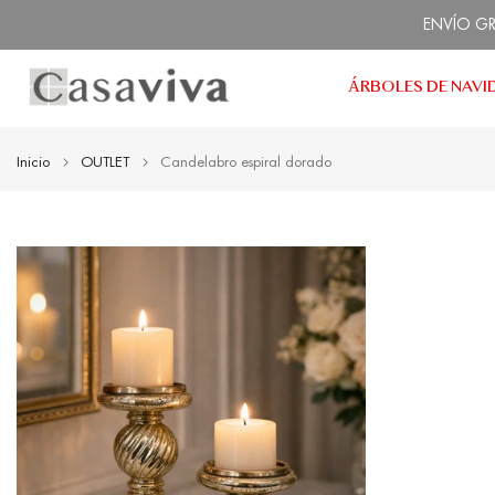
Ir
ENVÍO GRA
al
contenido
ÁRBOLES DE NAVI
Inicio
OUTLET
Candelabro espiral dorado