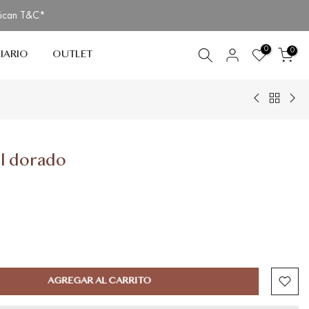
lican T&C*
0
0
IARIO
OUTLET
l dorado
AGREGAR AL CARRITO