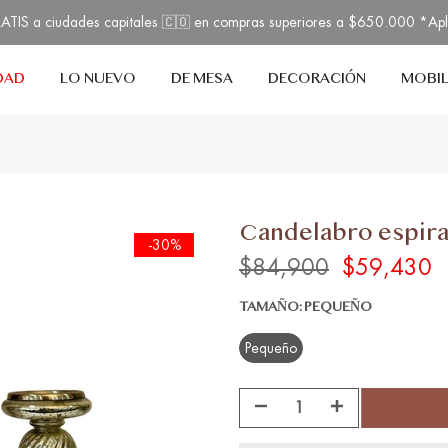
TIS a ciudades capitales 🇨🇴 en compras superiores a $650.000 *Ap
DAD
LO NUEVO
DE MESA
DECORACIÓN
MOBIL
Candelabro espira
-30%
$84,900
$59,430
TAMAÑO:
PEQUEÑO
Pequeño