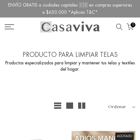
ENVÍO GRATIS a ciudades capitales 🇨🇴 en compras superiores
Ir
a $650.000 *Aplican T&C*
al
contenido
0
PRODUCTO PARA LIMPIAR TELAS
Productos especializados para limpiar y mantener tus telas y textiles
del hogar.
Ordenar
AGOTADO