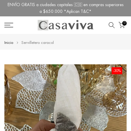
ENVÍO GRATIS a ciudades capitales 🇨🇴 en compras superiores
Ir
a $650.000 *Aplican T&C*
al
contenido
0
Inicio
Servilletero caracol
-30%