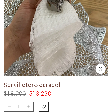
Haz clic par
Servilletero caracol
$18.900
$13.230