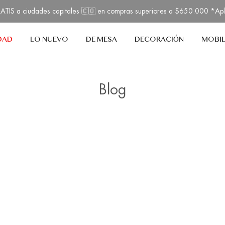
TIS a ciudades capitales 🇨🇴 en compras superiores a $650.000 *Ap
DAD
LO NUEVO
DE MESA
DECORACIÓN
MOBIL
Blog