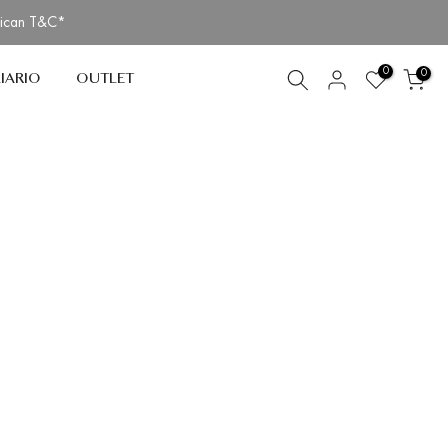
lican T&C*
0
0
IARIO
OUTLET