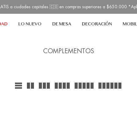
TIS a ciudades capitales 🇨🇴 en compras superiores a $650.000 *Ap
DAD
LO NUEVO
DE MESA
DECORACIÓN
MOBIL
COMPLEMENTOS