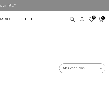
lican T&C*
0
0
IARIO
OUTLET
Más vendidos